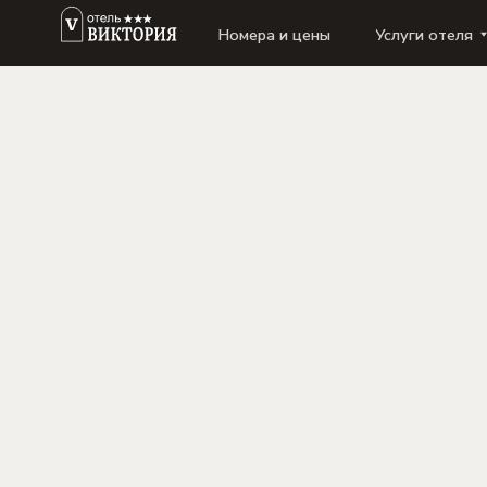
Номера и цены
Услуги отеля
Акц
НАШИ АКЦИИ
Д
Б