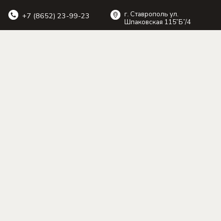
г. Ставрополь ул.
) 23-99-23
Шпаковская 115”Б”/4
ЯЕМ РАННЕЕ
НОГО ДНЯ — ВЫБИРАЙТЕ